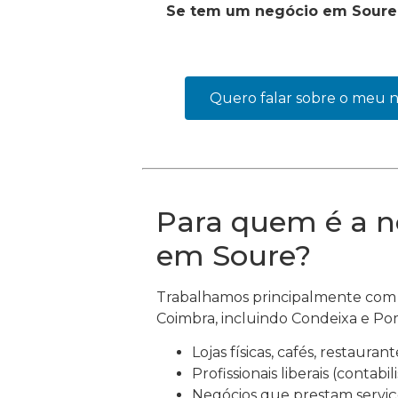
Se tem um negócio em Soure o
Quero falar sobre o meu 
Para quem é a n
em Soure?
Trabalhamos principalmente com 
Coimbra, incluindo Condeixa e Po
Lojas físicas, cafés, restaurant
Profissionais liberais (contabil
Negócios que prestam serviço