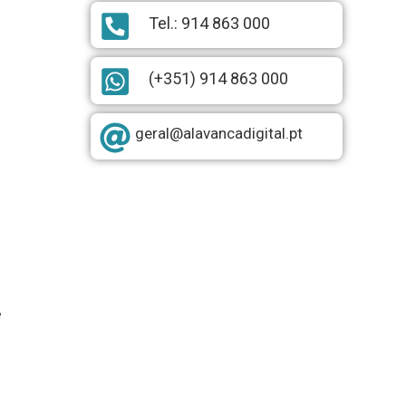
Tel.: 914 863 000
(+351) 914 863 000
geral@alavancadigital.pt
e