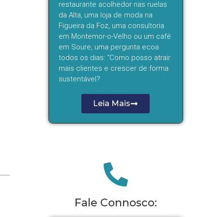
restaurante acolhedor nas ruelas
da Alta, uma loja de moda na
Figueira da Foz, uma consultoria
em Montemor-o-Velho ou um café
em Soure, uma pergunta ecoa
todos os dias: “Como posso atrair
mais clientes e crescer de forma
sustentável?
Leia Mais
Fale Connosco: